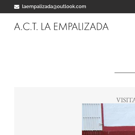
laempalizada@outlook.com
VISIT