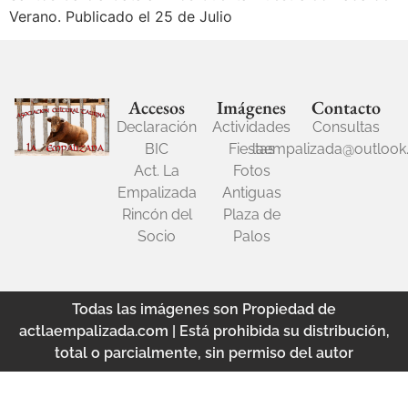
Verano. Publicado el 25 de Julio
Accesos
Imágenes
Contacto
Declaración
Actividades
Consultas
BIC
Fiestas
laempalizada@outloo
Act. La
Fotos
Empalizada
Antiguas
Rincón del
Plaza de
Socio
Palos
Todas las imágenes son Propiedad de
actlaempalizada.com | Está prohibida su distribución,
total o parcialmente, sin permiso del autor