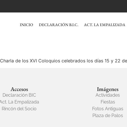
INICIO
DECLARACIÓN B.I.C.
ACT. LA EMPALIZADA
ra Charla de los XVI Coloquios celebrados los días 15 y 22 d
Accesos
Imágenes
Declaración BIC
Actividades
Act. La Empalizada
Fiestas
Rincón del Socio
Fotos Antiguas
Plaza de Palos