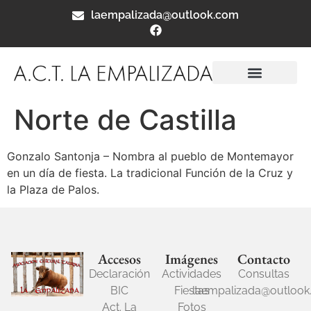
laempalizada@outlook.com
Norte de Castilla
Gonzalo Santonja – Nombra al pueblo de Montemayor
en un día de fiesta. La tradicional Función de la Cruz y
la Plaza de Palos.
Accesos
Imágenes
Contacto
Declaración
Actividades
Consultas
BIC
Fiestas
laempalizada@outloo
Act. La
Fotos